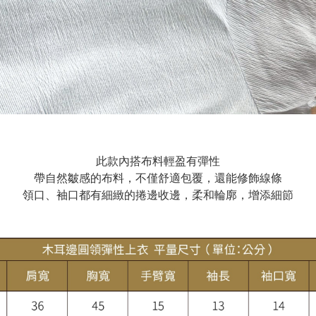
此款內搭布料輕盈有彈性
帶自然皺感的布料，不僅舒適包覆，還能修飾線條
領口、袖口都有細緻的捲邊收邊，柔和輪廓，增添細節