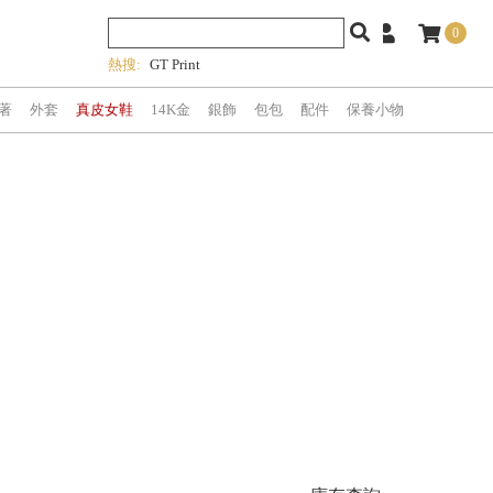
0
熱搜:
GT Print
著
外套
真皮女鞋
14K金
銀飾
包包
配件
保養小物