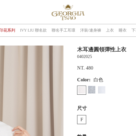
印花系列
IVY LIU 聯名款
聯名手工耳環
洋裝/連身褲
上衣
睡衣
下
木耳邊圓領彈性上衣
0402025
NT. 480
Color:
白色
尺寸
F