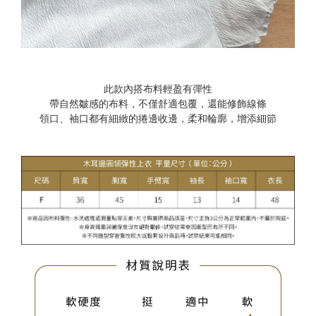
此款內搭布料輕盈有彈性
帶自然皺感的布料，不僅舒適包覆，還能修飾線條
領口、袖口都有細緻的捲邊收邊，柔和輪廓，增添細節