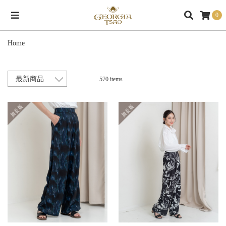
0
Home
570 items