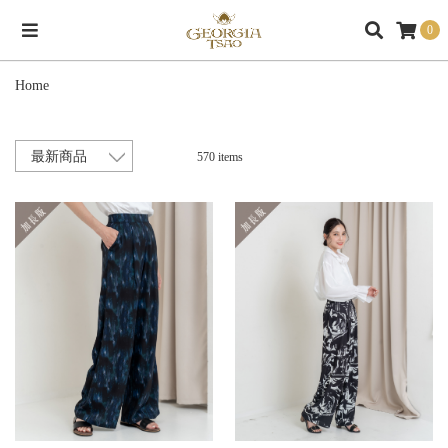
0
Home
570 items