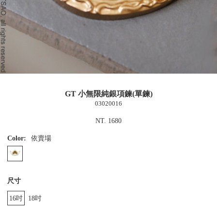
GT 小無限純銀項鍊(單鍊)
03020016
NT. 1680
Color:
依賣場
尺寸
16吋
18吋