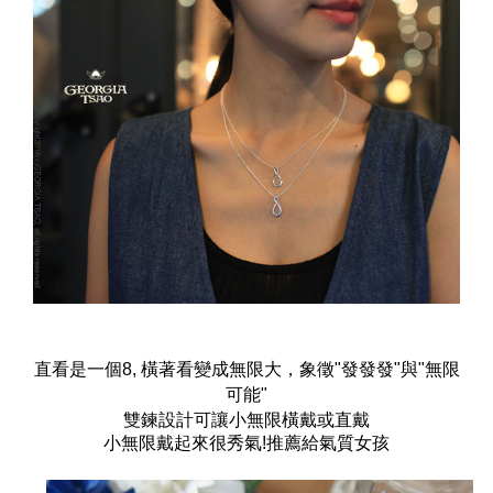
直看是一個8, 橫著看變成無限大，象徵"發發發"與"無限
可能"
雙鍊設計可讓小無限橫戴或直戴
小無限戴起來很秀氣!推薦給氣質女孩