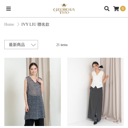
0
Home
IVY LIU 聯名款
21 items