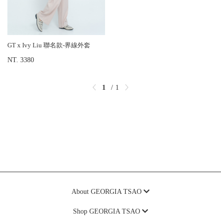
GT x Ivy Liu 聯名款-界線外套
NT. 3380
1
1
About GEORGIA TSAO
Shop GEORGIA TSAO