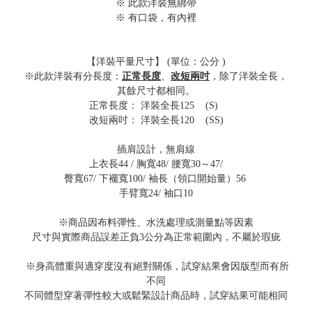
※ 此款洋裝無綁帶
※ 有口袋，有內裡
【洋裝平量尺寸】 (單位：公分 )
※此款洋裝有分長度：
正常長度
、
改短兩吋
，除了洋裝全長，
其餘尺寸都相同。
正常長度： 洋裝全長125 (S)
改短兩吋： 洋裝全長120 (SS)
插肩設計，無肩線
上衣長44 / 胸寬48/ 腰寬30～47/
臀寬67/ 下襬寬100/ 袖長（領口開始量）56
手臂寬24/ 袖口10
※商品因布料彈性、水洗處理或測量點等因素
尺寸與實際商品誤差正負3公分為正常範圍內，不屬於瑕疵
※身高體重與適穿度沒有絕對關係，試穿結果會因版型而有所
不同
不同體型穿著彈性較大或鬆緊設計商品時，試穿結果可能相同