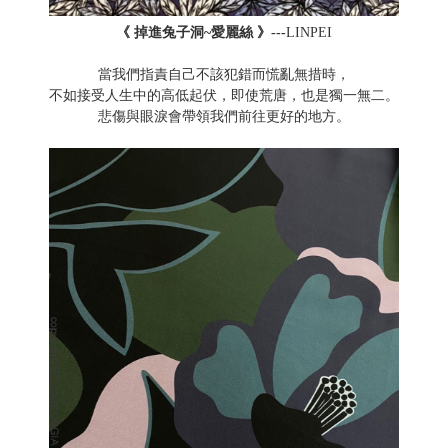
《 掉進兔子洞~愛麗絲 》---
LINPEI
當我們指責自己不該犯錯而慌亂無措時，
不如接受人生中的高低起伏，即使荒唐，也是獨一無二。
悲傷與眼淚會帶領我們前往更好的地方。