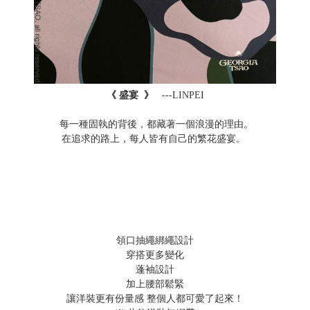
《
盛宴 》
---LINPEI
每一種固執的背後，都藏著一個浪漫的理由。
在追求的路上，每人皆有自己的繁花盛宴。
領口抽繩綁繩設計
穿搭更多變化
蓬袖設計
加上腰部鬆緊
讓洋裝更有份量感 整個人都可愛了起來！