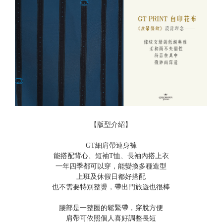
【版型介紹】
GT細肩帶連身褲
能搭配背心、短袖T恤、長袖內搭上衣
一年四季都可以穿，能變換多種造型
上班及休假日都好搭配
也不需要特別整燙，帶出門旅遊也很棒
腰部是一整圈的鬆緊帶，穿脫方便
肩帶可依照個人喜好調整長短