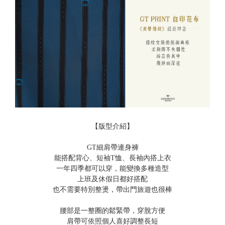
【版型介紹】
GT細肩帶連身褲
能搭配背心、短袖T恤、長袖內搭上衣
一年四季都可以穿，能變換多種造型
上班及休假日都好搭配
也不需要特別整燙，帶出門旅遊也很棒
腰部是一整圈的鬆緊帶，穿脫方便
肩帶可依照個人喜好調整長短