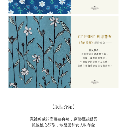
【版型介紹】
寬褲剪裁的高腰連身褲，穿著很顯腿長
弧線桃心領型，散發柔和女人味印象