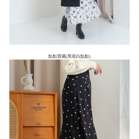
點點寶藏(黑底白點點)