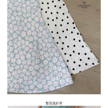
繁花鬼針草