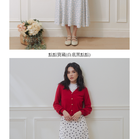
點點寶藏(白底黑點點)