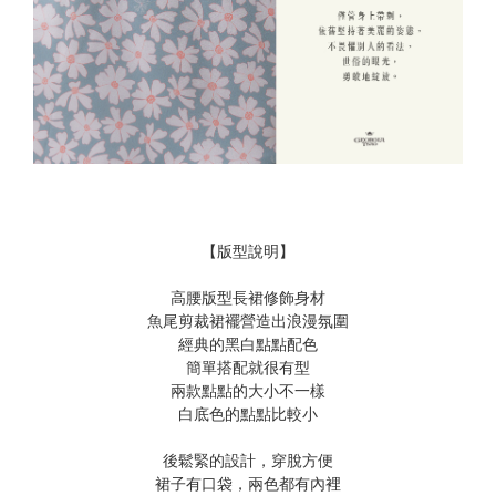
【版型說明】
高腰版型長裙修飾身材
魚尾剪裁裙襬營造出浪漫氛圍
經典的黑白點點配色
簡單搭配就很有型
兩款點點的大小不一樣
白底色的點點比較小
後鬆緊的設計，穿脫方便
裙子有口袋，兩色都有內裡