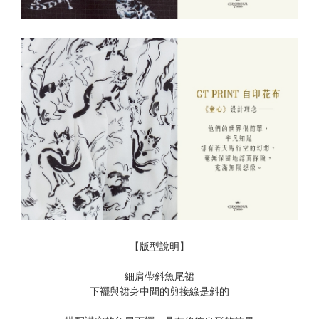
【版型說明】
細肩帶斜魚尾裙
下襬與裙身中間的剪接線是斜的